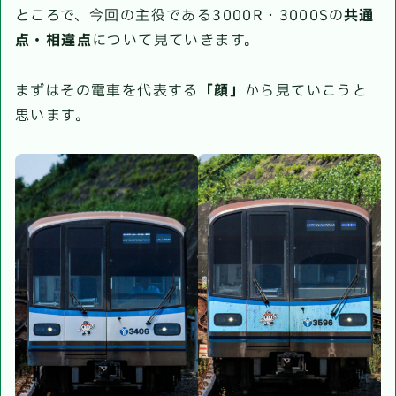
ところで、今回の主役である3000R・3000Sの
共通
点・相違点
について見ていきます。
まずはその電車を代表する
「顔」
から見ていこうと
思います。