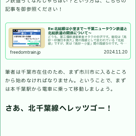
ン鉄道ってなんじゃらほい？という方は、こちらの
記事を御参照ください！
Re:北総線は小室まで〜千葉ニュータウン鉄道と
北総鉄道の関係について〜
どうも、第三種鉄道事業者オタクの中沢です。普段は「高
砂〜印旛日本医大」間の路線として扱われている「北総
線」ですが、実は「高砂〜小室」間の路線なのです。今回
はその理由と「千葉ニュータウン鉄道」という謎の鉄道会
社についての記事です。ということで...
2024.11.20
freedomtrain.jp
筆者は千葉市在住のため、まず市川市に入るところ
から始めなければなりません。ということで、まず
は本千葉駅から電車に乗って移動しましょう。
さあ、北千葉線へレッツゴー！