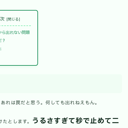
目次
から出れない問題
だ？
た
であれは罠だと思う。何しても出れねえもん。
うるさすぎて秒で止めて二
けたとします。