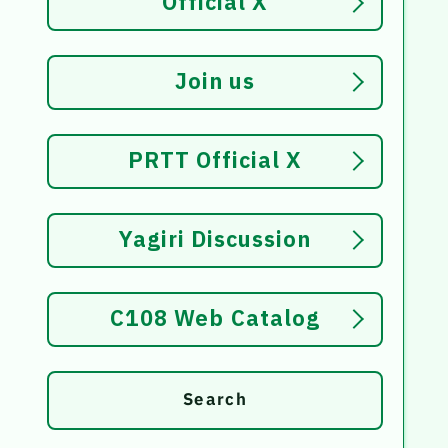
Official X
Join us
PRTT Official X
Yagiri Discussion
C108 Web Catalog
Search