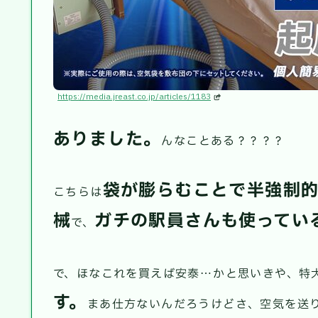
https://media.jreast.co.jp/articles/1183
ありました。
んなことある？？？？
袋が膨らむことで半強制
こちらは
械
ガチの駅員さんも使ってい
で、
で、ほなこれを買えば安泰…かと思いきや、特
す。
まあ仕方ないんだろうけどさ、空気を送