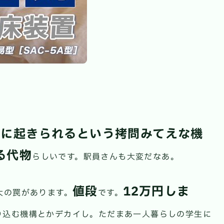
的に起きられるという拷問みてえな機
る代物
らしいです。駅員さんも大変だなあ。
値段
12万円しま
大の罠があります。
です。
り込む機構とかデカイし。ただまあ一人暮らしの学生に