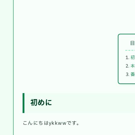
初
本
番
初めに
こんにちはykkwwです。