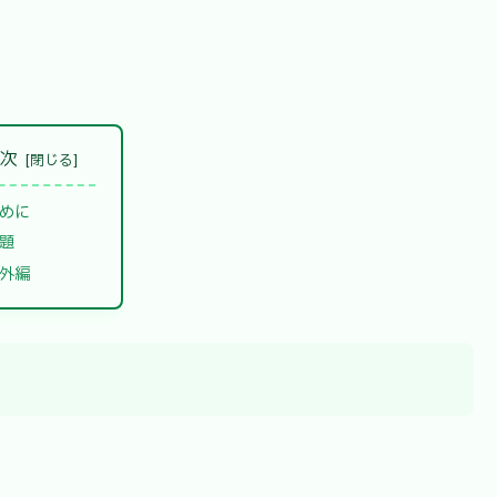
目次
めに
題
外編