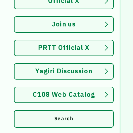
Official X
Join us
PRTT Official X
Yagiri Discussion
C108 Web Catalog
Search