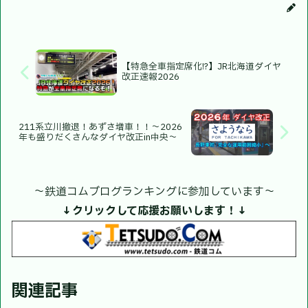
【特急全車指定席化!?】JR北海道ダイヤ
改正速報2026
211系立川撤退！あずさ増車！！～2026
年も盛りだくさんなダイヤ改正in中央～
〜鉄道コムブログランキングに参加しています〜
↓クリックして応援お願いします！↓
関連記事