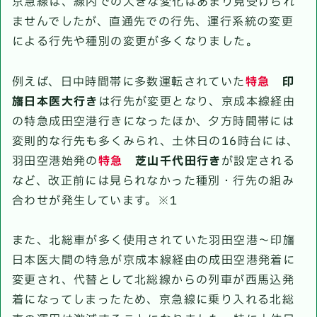
京急線は、線内での大きな変化はあまり見受けられ
ませんでしたが、直通先での行先、運行系統の変更
による行先や種別の変更が多くなりました。
例えば、日中時間帯に多数運転されていた
特急
印
旛日本医大行き
は行先が変更となり、京成本線経由
の特急成田空港行きになったほか、夕方時間帯には
変則的な行先も多くみられ、土休日の16時台には、
羽田空港始発の
特急
芝山千代田行き
が設定される
など、改正前には見られなかった種別・行先の組み
合わせが発生しています。※1
また、北総車が多く使用されていた羽田空港～印旛
日本医大間の特急が京成本線経由の成田空港発着に
変更され、代替として北総線からの列車が西馬込発
着になってしまったため、京急線に乗り入れる北総