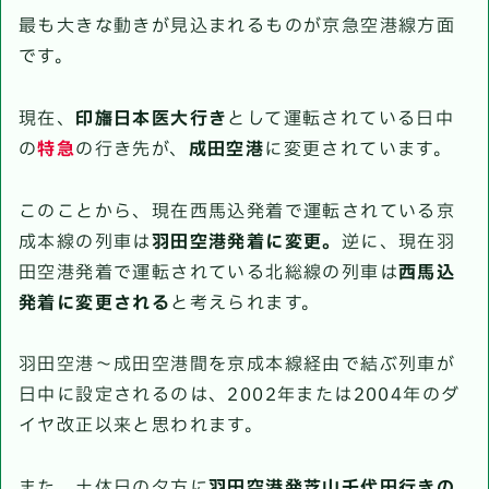
最も大きな動きが見込まれるものが京急空港線方面
です。
現在、
印旛日本医大行き
として運転されている日中
の
特急
の行き先が、
成田空港
に変更されています。
このことから、現在西馬込発着で運転されている京
成本線の列車は
羽田空港発着に変更。
逆に、現在羽
田空港発着で運転されている北総線の列車は
西馬込
発着に変更される
と考えられます。
羽田空港〜成田空港間を京成本線経由で結ぶ列車が
日中に設定されるのは、2002年または2004年のダ
イヤ改正以来と思われます。
また、土休日の夕方に
羽田空港発芝山千代田行きの