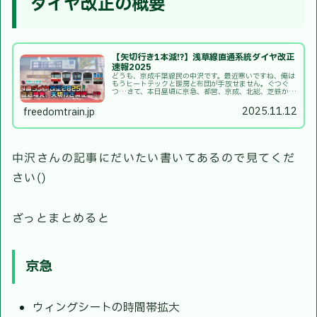
ダイヤ改正の概要
【矢切行き1本減!?】浅草線直通系統ダイヤ改正
速報2025
どうも、京成千葉線民の中沢です。最近寒いですね、俺は
もうヒートテックと暖房と布団が手放せません。ぐつぐ
つ…さて、本日昼頃に京急、都営、京成、北総、芝鉄から
ダイヤ改正のお知らせが出ました！！ということで今回の
「マツムシ車庫」は速報として浅草線...
2025.11.12
freedomtrain.jp
中沢さんの記事にだいたい書いてあるので見てくだ
さい()
ざっとまとめると
京急
ウィングシートの時間帯拡大