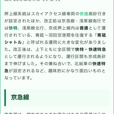
押上線系統はスカイアクセス線車両の
快速
高砂行き
が設定されたほか、改正前は京急線・浅草線南行で
は
快特
、浅草線北行、京成押上線内は
普通
として運
行されている、青砥～羽田空港間を往復する「
青砥
シャトル
」と呼ばれる運用に大きな変化がありまし
た。改正後は、上下ともに全区間で
快特・快速特急
として運行されるようになり、運行区間も京成高砂
まで伸びました。その兼ね合いで、北総車の
快速特
急
が設定されるなど、趣味的にかなり面白いものと
なっています。
京急線