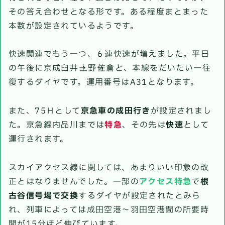
その答え合わせとなる形です。ある程度まとまった
本数が設定されているようです。
快速関連でもう一つ、６連快速が増えました。平日
の午後に京成臼井→上野→佐倉と、本線をだいたい一往
復するダイヤです。運用番号はA31となります。
また、75Ｈとして
京急車の成田行き
が設定されまし
た。京急線内品川までは
特急
、その先は
快速
として
運行されます。
スカイアクセス線に関しては、あまりいい印象の改
正とはなりませんでした。一部の
アクセス特急
で
根
古谷信号場で交換
するダイヤが設定されたとみら
れ、列車によっては成田空港～羽田空港間の所要時
間が15分ほど伸びています。