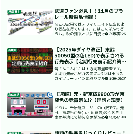
鉄道ファン必見！！11月のプラ
JR西日本
レール新製品情報！
※この記事ではアフィリエイト広告によ
り収益を得ています。おはこんばんわど
うも。秋の到来と共に日焼けした車両樹
2024.10.25
脂の色抜き漂白の効率がだいぶ落ちてき
ました。限界金欠高校生プラレーラーの
tanifulです。10月はもうこれでもかとプ
【2025年ダイヤ改正】東武
再現鉄
ラレールを買い...
50050型(3色LED)で表示される
行先表示【定期行先表示紹介第
47弾】
皆さんこんにちは！方向幕量産者です。
定期行先表示紹介の前に...今回は東武ス
カイツリーラインに移りフルカラーLED
2026.01.27
に換装されだんだん数が少なくなってい
る東武50050型3色LED車の定期行先表示
を紹介します。ダイヤは2025年3月15日
【速報】元・新京成8800形が京
京成電鉄
改正...
成色の赤青帯に!?【理想と現実】
どうも、千原線ユーザーの中沢です。先
日、京成松戸線(元・新京成)のくぬぎ山
車両基地にて塗装変更が進められていた
2025.05.08
8800形のうち1編成に京成の赤と青の帯
が巻かれているとの投稿がSNS上にて多
数のユーザーからなされました。それに
話題の製品をじっくりレビュー！
JR西日本