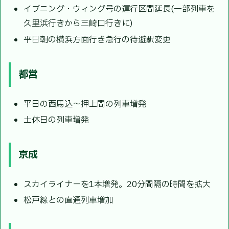
イブニング・ウィング号の運行区間延長(一部列車を
久里浜行きから三崎口行きに)
平日朝の横浜方面行き急行の待避駅変更
都営
平日の西馬込〜押上間の列車増発
土休日の列車増発
京成
スカイライナーを1本増発。20分間隔の時間を拡大
松戸線との直通列車増加