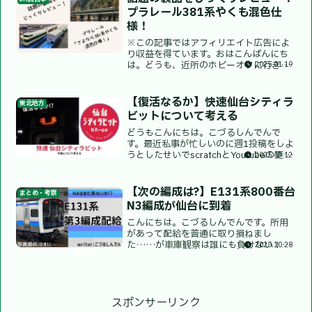
より賛否様々な意...
プラレール381系やくも混色仕
様！
※この記事ではアフィリエイト広告によ
り収益を得ています。おはこんばんにち
は。どうも、近所のホビーオフに行き過
2025.01.19
ぎた結果店員さんに完全に覚えられた自
称限界金欠心労頭痛睡眠不足眼精疲労視
力低下成績不振プラレーラーことtaniful
【復活なるか】快速仙台シティラ
東北地方
です。まず最初に...
ビットについて考える
どうもこんにちは。こづるしんでんで
す。最近私事が忙しいのに週1投稿をしよ
うとしたせいでscratchとYoutubeの更新
2025.03.12
が滞っています()そんな忙しいときに何
をやるんだって思うかもしれませんが、
今回は、一旦廃止されたしまった快速仙
【次の編成は?】E131系800番台
まとめ・考察
台シティ...
N3編成が仙台に到着
こんにちは。こづるしんでんです。所用
があって配給を普通に取り損ねまし
た……が車庫観察は誰にも負けない！と
2025.10.28
いうことで、先日配給された、E131系
800番台N3編成の様子を見ていきましょ
う。配給されたのは?今回配給されたの
は、仙石線向けE131...
スポンサーリンク