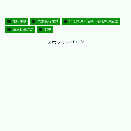
京成電鉄
京浜急行電鉄
北総鉄道／住宅・都市整備公団
東京都交通局
記事
スポンサーリンク