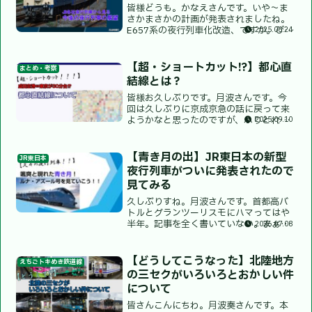
皆様どうも。かなえさんです。いや〜ま
さかまさかの計画が発表されましたね。
E657系の夜行列車化改造、ですか。びっ
2025.06.24
くりですよホント。ブルートレインが復
活するなんて。とはいえその予兆がなか
ったのか、と言われたらう〜ん？となり
【超・ショートカット!?】都心直
まとめ・考察
ますよね。JR西日本...
結線とは？
皆様お久しぶりです。月波さんです。今
回は久しぶりに京成京急の話に戻って来
ようかなと思ったのですが、ふりとれに
2025.09.10
は京成京急に強い方がいますからね。果
たして自分になにかやれるものはないか
なぁ・・・なんて思っていたのですが、
【青き月の出】JR東日本の新型
JR東日本
そういえばこれについて話...
夜行列車がついに発表されたので
見てみる
久しぶりすね。月波さんです。首都高バ
トルとグランツーリスモにハマってはや
半年。記事を全く書いていない。まぁそ
2026.07.08
んなことは置いておきまして、今回の記
事ではついに発表されたJR東日本の新型
夜行列車、ルナ・アズールについて色々
【どうしてこうなった】北陸地方
えちごトキめき鉄道線
と話していこうと思いま...
の三セクがいろいろとおかしい件
について
皆さんこんにちわ。月波奏さんです。本