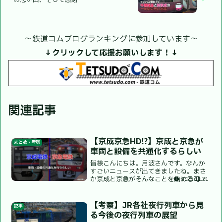
〜鉄道コムブログランキングに参加しています〜
↓クリックして応援お願いします！↓
関連記事
【京成京急HD⁉】京成と京急が
まとめ・考察
車両と設備を共通化するらしい
皆様こんにちは。月波さんです。なんか
すごいニュースが出てきましたね。まさ
か京成と京急がそんなことを始める可能
2025.11.21
性が出てくるなんて…ではなぜそうなっ
たのか？今回は今後どのように進んでい
くのか？将来の一号線系統はどうなるの
【考察】JR各社夜行列車から見
記事
か？そんなことについて考...
る今後の夜行列車の展望