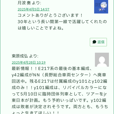
月波 奏
より:
2025年4月5日 14:57
コメントありがとうございます！
30年という長い間第一線で活躍してくれたの
は嬉しいことですよね。
返信
東原成弘
より:
2025年4月28日 10:19
最新情報！！E217系の最後の基本編成、
y42編成がNN（長野総合車両センター）へ廃車
回送中。残るE217は付属編成のy101とy102編
成のみ！！y101編成は、リバイバルカラーにな
って5月10日に臨時団体列車として、ツアーをjr
東日本が計画。もう予約いっぱいです。y102編
成は敗者が決定されそうです。両方とも、もうち
ょっと生きてほしい！！