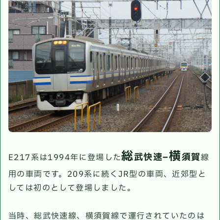
総
横
武快速
–
須賀
E217系は1994年に登場した
線
用の車両です。209系に続くJR型の車両、近郊型と
しては初のとして登場しました。
当時、総武快速線、横須賀線で運行されていたのは