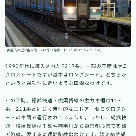
典型的な近郊型車両、211系（写真これしか見つからんかった）
1990年代に導入されたE217系、一部の座席はセミ
クロスシートですが基本はロングシート。どちらか
というと通勤型に近いような車両なわけです。
この当時、総武快速・横須賀線の主力車輛は113
系。211系と同じく典型的な三ドア・セミクロスシ
ートの車両で運行されていました。しかし、総武快
速・横須賀線は千葉や神奈川から東京都心までを結
ぶ路線。要するに通勤路線なわけです。隣に総武緩