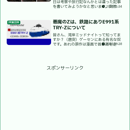
日は考察や旅行記なんかとは違った記事
を書いてみようかなと思います。突然で
2025.01.24
すが皆さん、北陸本線ってご存じです
か？今回はそんな北陸本線(超広義)のお
話です…〜復活させるは国鉄急行!?〜え
─悪魔のZは、鉄路にあり─E991系
JR東日本
ちごトキめき鉄道最初に...
TRY-Zについて
皆さん、湾岸ミッドナイトって知ってま
すか？（唐突）ゲーセンにある有名な奴
です。あれの原作は漫画で首都高を走る
2025.09.28
人間たちの物語なんのですが、その中で
登場する日産の名車中の名車。s30Zがか
の有名な悪魔のZです。そしてそんな湾岸
ミッドナイトと対を...
スポンサーリンク