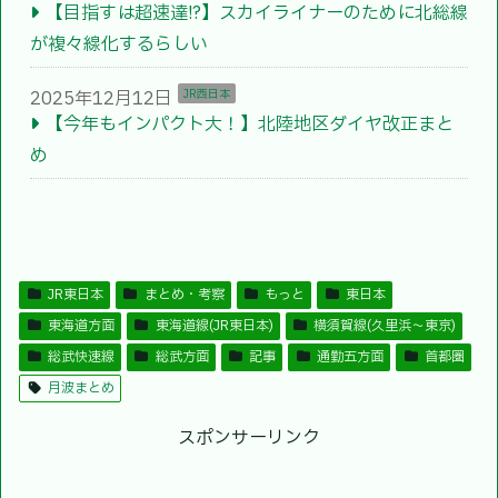
【目指すは超速達!?】スカイライナーのために北総線
が複々線化するらしい
2025年12月12日
JR西日本
【今年もインパクト大！】北陸地区ダイヤ改正まと
め
JR東日本
まとめ・考察
もっと
東日本
東海道方面
東海道線(JR東日本)
横須賀線(久里浜〜東京)
総武快速線
総武方面
記事
通勤五方面
首都圏
月波まとめ
スポンサーリンク