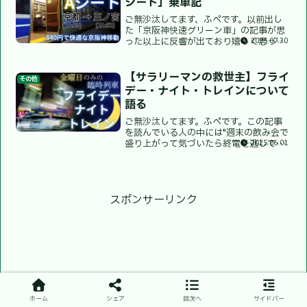
シート」乗車記
ご無沙汰してます、ふぺです。以前出し
た「京阪神快速グリーン車」の記事が思
った以上に反響が出ており嬉しく思って
2025.07.30
います。この記事にて京阪神快速グリー
ン車は「Aシートのご先祖様にあたる」
との記述をしましたが、この時以前実際
【サラリーマンの救世主】フライ
その他
に「Aシート」に乗車して...
デー・ナイト・トレインについて
語る
ご無沙汰してます。ふぺです。この記事
を読んでいる人の中には"週末の飲み会で
盛り上がって気づいたら終電を逃してし
2025.06.01
まった"...俗に言う「終電オワタ」の状況
に陥ってしまうことがある人が一定数い
ると思います。ぱくたそより終電が終わ
る頃にはバスなど...
スポンサーリンク
ホーム
シェア
目次へ
サイドバー