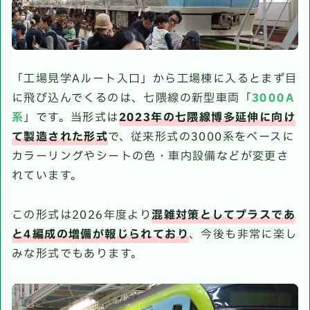
「工場見学Aルート入口」から工場棟に入るとまず目
に飛び込んでくるのは、七隈線の新型車両「
3000A
系
」です。当形式は
2023年の七隈線博多延伸に向け
て製造された形式
で、従来形式の3000系をベースに
カラーリングやシートの色・車内設備などが変更さ
れています。
この形式は2026年度より
混雑対策としてプラスであ
と4編成の増備が報じられており
、今後も非常に楽し
みな形式でもあります。