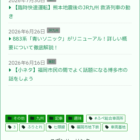
2026年7月30日
【臨時快速運転】熊本地震後のJR九州 救済列車の動
き
2026年6月26日
JR九州
883系「青いソニック」がリニューアル！詳しい概
要について徹底解説！
2026年6月16日
雑記
【小ネタ】福岡市民の間でよく話題になる博多市の
話をしよう
その他
九州
記事
趣味
#ふぺ総合車両所
3
ふりとれ
七隈線
福岡市地下鉄
車両基地