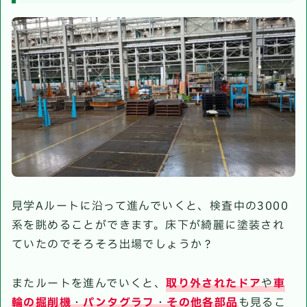
見学Aルートに沿って進んでいくと、検査中の3000
系を眺めることができます。床下が綺麗に塗装され
ていたのでそろそろ出場でしょうか？
またルートを進んでいくと、
取り外されたドア
や
車
輪の掘削機
・
パンタグラフ
・
その他各部品
も見るこ