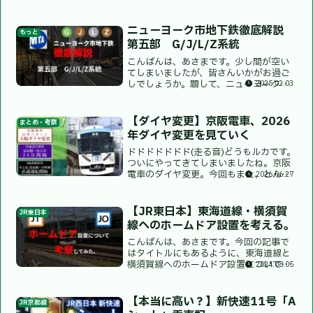
000形・E501系のデビューやYC1系の追
加投入など、注目すべき点が数多くあり
ましたが、今回は883系「青いソニッ
ニューヨーク市地下鉄徹底解説
もっと
ク」...
第五部 G/J/L/Z系統
こんばんは、あさまです。少し間が空い
てしまいましたが、皆さんいかがお過ご
しでしょうか。題して、ニューヨーク市
2025.02.03
地下鉄徹底解説シリーズです。今回の記
事では、第五部として、G系統、J系統、
L系統、Z系統の路線について解説をして
【ダイヤ変更】京阪電車、2026
まとめ・考察
いきます。前回の記事...
年ダイヤ変更を見ていく
ドドドドドドド(走る音)どうもルカです。
ついにやってきてしまいましたね。京阪
電車のダイヤ変更。今回もまた、とんと
2026.06.27
ことことん！深堀してまいります。今回
もよろしくお願いいたします。ダイヤ改
正の詳細については、以下の京阪電車さ
【JR東日本】東海道線・横須賀
JR東日本
んの公式様様様からの...
線へのホームドア設置を考える。
こんばんは、あさまです。今回の記事で
はタイトルにもあるように、東海道線と
横須賀線へのホームドア設置について、
2024.08.05
今後どのように設置されていくか、など
を深ぼって僕なりに考察をしていきたい
と思います。よろしくお願いします！そ
【本当に高い？】新快速11号「A
JR京都線
もそもJR東日本はどこに...