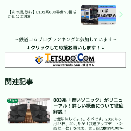
【次の編成は?】E131系800番台N3編成
が仙台に到着
〜鉄道コムブログランキングに参加しています〜
↓クリックして応援お願いします！↓
関連記事
883系「青いソニック」がリニュ
JR九州
ーアル！詳しい概要について徹底
解説！
ご無沙汰してます。ふぺです。2026年6
月25日、JR九州が「鉄道アップデート計
画 第一弾」を発表。先日譲渡された70-
2026.06.26