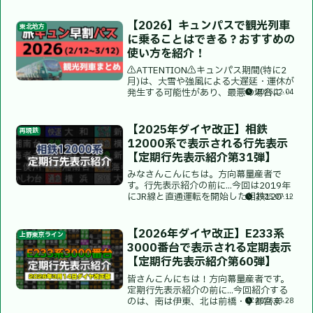
線・相鉄線まで走行する東急3000系・東
急5080系の定期表示を紹介します。ダイ
【2026】キュンパスで観光列車
東北地方
ヤは2025...
に乗ることはできる？おすすめの
使い方を紹介！
⚠️ATTENTION⚠️キュンパス期間(特に2
月)は、大雪や強風による大遅延・運休が
発生する可能性があり、最悪の場合には
2025.12.04
帰れなくなります。終電近い新幹線を利
用する場合には十分に乗換時間を確認し
ますことをおすすめします。キュンパス
【2025年ダイヤ改正】相鉄
再現鉄
とは？2/...
12000系で表示される行先表示
【定期行先表示紹介第31弾】
みなさんこんにちは。方向幕量産者で
す。行先表示紹介の前に...今回は2019年
にJR線と直通運転を開始した相鉄12000
2025.07.12
系の定期行先表示紹介をします。ゴハチ
さん提供ダイヤは2025年3月15日改正で
す。本数については、運転本数の少ない
【2026年ダイヤ改正】E233系
上野東京ライン
一部の...
3000番台で表示される定期表示
【定期行先表示紹介第60弾】
皆さんこんにちは！方向幕量産者です。
定期行先表示紹介の前に...今回紹介する
のは、南は伊東、北は前橋・宇都宮まで
2026.03.28
足を伸ばす、E233系3000番台です。ダイ