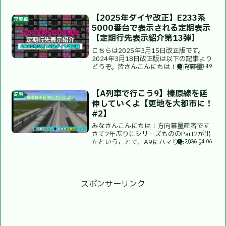
ヤは2026年3月14日改正です。本数につ
いては、本数の少ない一部の行先のみ記
【2025年ダイヤ改正】E233系
京葉線
載して...
5000番台で表示される定期表示
【定期行先表示紹介第13弾】
こちらは2025年3月15日改正版です。
2024年3月18日改正版は以下の記事より
どうぞ。皆さんこんにちは！方向幕量産
2025.03.19
者です。定期行先表示紹介の前に…今回
紹介するのは、2024年ダイヤ改正で千葉
県を騒がせたE233系5000番台です。ダ
【A列車で行こう9】榛原線を延
記事
イヤ...
伸していくよ【更地を大都市に！
#2】
みなさんこんにちは！方向幕量産者です
さて2年ぶりにシリーズもののPart2が出
たということで、A9にハマりました。そ
2026.04.06
のため、しばらく続きそうで安堵してい
ます。今回は「榛原線」を延伸しました
のでその駅紹介とダイヤ紹介をしていき
ます。各駅紹介矢...
スポンサーリンク