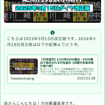
こちらは2025年3月15日改正版です。2024年3
月18日改正版は以下の記事よりどうぞ。
【行先表示】E233系8000番台・8500番
台で表示される行先表示【定期行先表示紹
介第八弾】
皆さんこんにちは！方向幕量産者です。定期行先表
示紹介のまえに...今回紹介するのは次回の改正でワ
ンマン化する南武線を走るE233系8000番台と運用
離脱が噂されるワンマン化工事を受けておらず元0番
2025.02.08
freedomtrain.jp
台だったE233系8500番台を同時に紹介し...
皆さんこんにちは！方向幕量産者です。