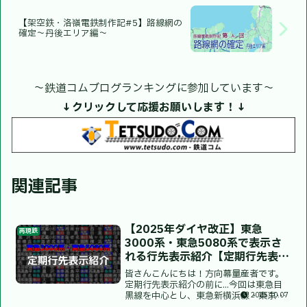
【架空鉄・洛嶺電鉄制作記#5】路線網の
確定〜丹後エリア編〜
〜鉄道コムブログランキングに参加しています〜
↓クリックして応援お願いします！↓
関連記事
【2025年ダイヤ改正】東急
再現鉄
3000系・東急5080系で表示さ
れる行先表示紹介【定期行先表示
紹介第37弾】
皆さんこんにちは！方向幕量産者です。
定期行先表示紹介の前に...今回は東急目
黒線を中心とし、東急新横浜線・東京メ
2025.10.07
トロ南北線・埼玉高速鉄道線・都営三田