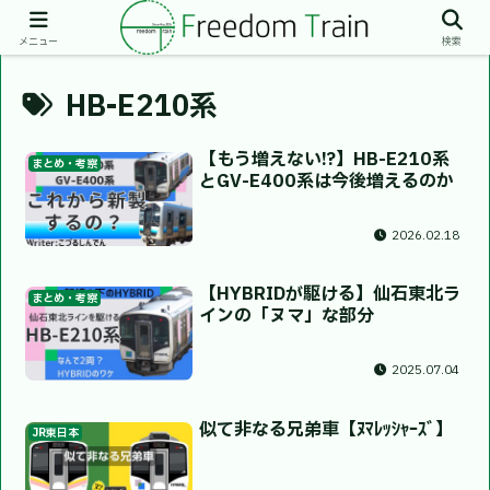
メニュー
検索
HB-E210系
【もう増えない!?】HB-E210系
まとめ・考察
とGV-E400系は今後増えるのか
2026.02.18
【HYBRIDが駆ける】仙石東北ラ
まとめ・考察
インの「ヌマ」な部分
2025.07.04
似て非なる兄弟車【ﾇﾏﾚｯｼｬｰｽﾞ】
JR東日本