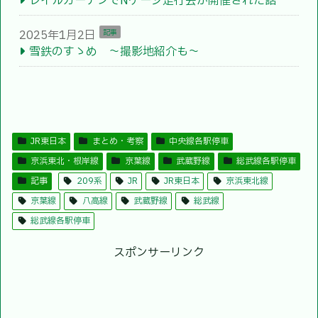
レイルガーデンでNゲージ走行会が開催された話
2025年1月2日
記事
雪鉄のすゝめ 〜撮影地紹介も〜
JR東日本
まとめ・考察
中央線各駅停車
京浜東北・根岸線
京葉線
武蔵野線
総武線各駅停車
記事
209系
JR
JR東日本
京浜東北線
京葉線
八高線
武蔵野線
総武線
総武線各駅停車
スポンサーリンク