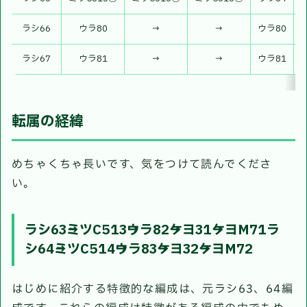
ラシ66
ウラ80
→
→
ウラ80
ラシ67
ウラ81
→
→
ウラ81
転属の経緯
めちゃくちゃ長いです、気をつけて読んでくださ
い。
ラシ63→ミツC513→ウラ82→ケヨ31→ケヨM71ラ
シ64→ミツC514→ウラ83→ケヨ32→ケヨM72
はじめに紹介する特徴的な編成は、元ラシ63、64編