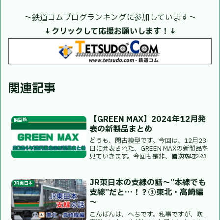
〜鉄道コムブログランキングに参加しています〜
↓クリックして応援お願いします！↓
関連記事
【GREEN MAX】2024年12月発
模型鉄
表の新製品まとめ
どうも、閑古模型です。今回は、12月23
日に発表された、GREEN MAXの新製品を
見ていきます。今回も是非、目次をご活
2024.12.23
用ください。※この記事では、発表時の
税込価格を記載しております。小売店な
どによって価格が変わる場合があります
JR東日本の支線の話～”本線でも
JR東日本
ので、ご注意...
支線”だと…！？①東北・高崎編
～
こんばんは、へちです。私事ですが、吹