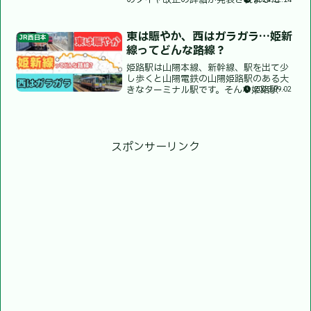
のダイヤ改正の詳細が発表されました。
ダイヤ改正は2025年3月15日土曜日に実
施とのことです。今回はタイトルにもあ
るように、発表されたJR各社の中から
東は賑やか、西はガラガラ…姫新
JR西日本
JR...
線ってどんな路線？
姫路駅は山陽本線、新幹線、駅を出て少
し歩くと山陽電鉄の山陽姫路駅のある大
きなターミナル駅です。そんな姫路駅を
2025.09.02
歩いていると、ひっそりと佇む異様な雰
囲気の改札機があります。その改札を進
むと、駅を出る…のではなく、プラット
ホームがあります。今回の...
スポンサーリンク