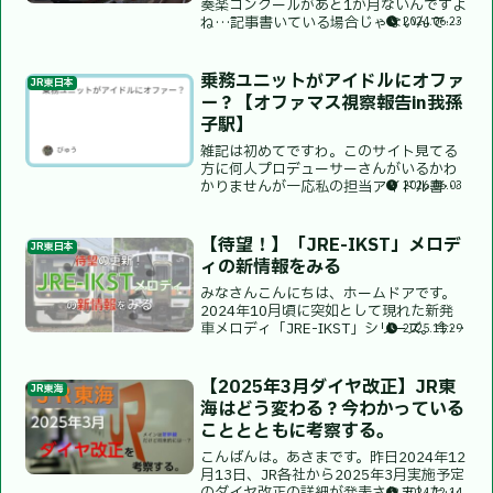
奏楽コンクールがあと1か月ないんですよ
ね…記事書いている場合じゃないんです
2024.06.23
けど…久しぶりに書こうかなぁなんて思
ったので休みついでに書いてます。県大
会で金賞欲しい、んで西関東行きたい。
乗務ユニットがアイドルにオファ
JR東日本
さて、この前ツイッター...
ー？【オファマス視察報告in我孫
子駅】
雑記は初めてですわ。このサイト見てる
方に何人プロデューサーさんがいるかわ
かりませんが一応私の担当アイドル書い
2026.06.03
ておきますね。765プロダクション：桜
守歌織さん、横山奈緒さん、所恵美さん
283プロダクション：緋田美琴さん初星
【待望！】「JRE-IKST」メロデ
JR東日本
学園：姫崎莉波さんオ...
ィの新情報をみる
みなさんこんにちは、ホームドアです。
2024年10月頃に突如として現れた新発
車メロディ「JRE-IKST」シリーズ。今年
2025.11.29
5月末にJR東日本のホームページより“JR
東日本管理”の発車メロディとして名称一
覧が公表されましたが、今回は11月5日
【2025年3月ダイヤ改正】JR東
JR東海
に...
海はどう変わる？今わかっている
こととともに考察する。
こんばんは。あさまです。昨日2024年12
月13日、JR各社から2025年3月実施予定
2024.12.14