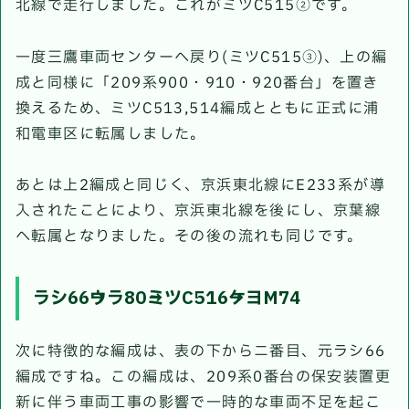
北線で走行しました。これがミツC515②です。
一度三鷹車両センターへ戻り(ミツC515③)、上の編
成と同様に「209系900・910・920番台」を置き
換えるため、ミツC513,514編成とともに正式に浦
和電車区に転属しました。
あとは上2編成と同じく、京浜東北線にE233系が導
入されたことにより、京浜東北線を後にし、京葉線
へ転属となりました。その後の流れも同じです。
ラシ66→ウラ80→ミツC516→ケヨM74
次に特徴的な編成は、表の下からニ番目、元ラシ66
編成ですね。この編成は、209系0番台の保安装置更
新に伴う車両工事の影響で一時的な車両不足を起こ