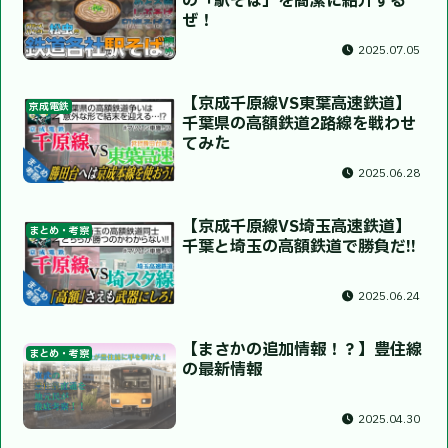
の「駅そば」を簡潔に紹介する
ぜ！
2025.07.05
【京成千原線VS東葉高速鉄道】
京成電鉄
千葉県の高額鉄道2路線を戦わせ
てみた
2025.06.28
【京成千原線VS埼玉高速鉄道】
まとめ・考察
千葉と埼玉の高額鉄道で勝負だ!!
2025.06.24
【まさかの追加情報！？】豊住線
まとめ・考察
の最新情報
2025.04.30