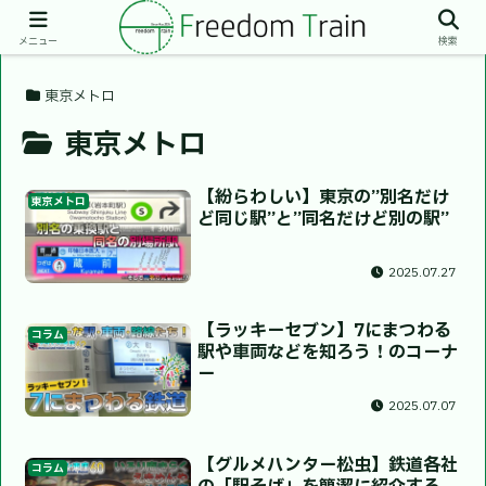
メニュー
検索
東京メトロ
東京メトロ
【紛らわしい】東京の”別名だけ
東京メトロ
ど同じ駅”と”同名だけど別の駅”
2025.07.27
【ラッキーセブン】7にまつわる
コラム
駅や車両などを知ろう！のコーナ
ー
2025.07.07
【グルメハンター松虫】鉄道各社
コラム