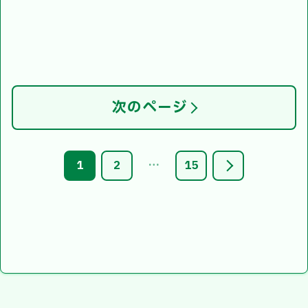
次のページ
1
2
…
15
次
へ