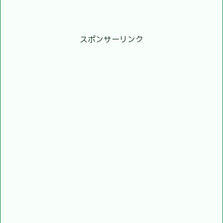
スポンサーリンク